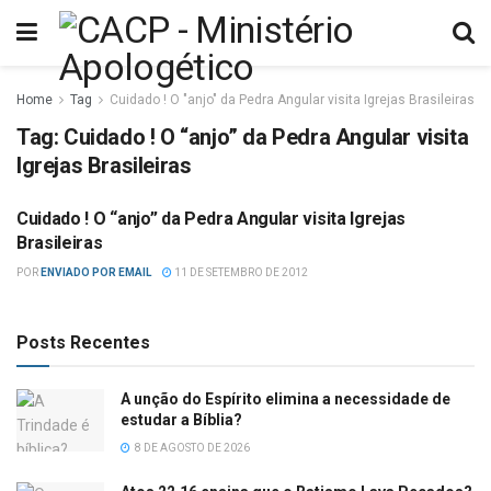
Home
Tag
Cuidado ! O "anjo" da Pedra Angular visita Igrejas Brasileiras
Tag:
Cuidado ! O “anjo” da Pedra Angular visita
Igrejas Brasileiras
Cuidado ! O “anjo” da Pedra Angular visita Igrejas
DIVERSOS
Brasileiras
POR
ENVIADO POR EMAIL
11 DE SETEMBRO DE 2012
Posts Recentes
A unção do Espírito elimina a necessidade de
estudar a Bíblia?
8 DE AGOSTO DE 2026