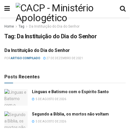
Home
Tag
Da Instituição do Dia do Senhor
Tag:
Da Instituição do Dia do Senhor
Da Instituição do Dia do Senhor
ADVENTISMO
POR
ARTIGO COMPILADO
27 DE DEZEMBRO DE 2021
Posts Recentes
Línguas e Batismo com o Espírito Santo
5 DE AGOSTO DE 2026
Segundo a Bíblia, os mortos não voltam
5 DE AGOSTO DE 2026