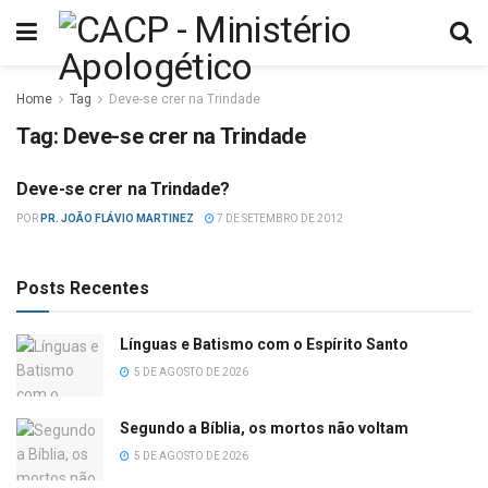
Home
Tag
Deve-se crer na Trindade
Tag:
Deve-se crer na Trindade
Deve-se crer na Trindade?
SEITAS
POR
PR. JOÃO FLÁVIO MARTINEZ
7 DE SETEMBRO DE 2012
Posts Recentes
Línguas e Batismo com o Espírito Santo
5 DE AGOSTO DE 2026
Segundo a Bíblia, os mortos não voltam
5 DE AGOSTO DE 2026