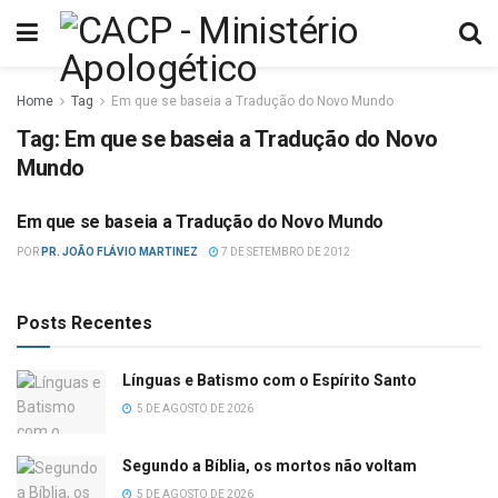
Home
Tag
Em que se baseia a Tradução do Novo Mundo
Tag:
Em que se baseia a Tradução do Novo
Mundo
Em que se baseia a Tradução do Novo Mundo
SEITAS
POR
PR. JOÃO FLÁVIO MARTINEZ
7 DE SETEMBRO DE 2012
Posts Recentes
Línguas e Batismo com o Espírito Santo
5 DE AGOSTO DE 2026
Segundo a Bíblia, os mortos não voltam
5 DE AGOSTO DE 2026