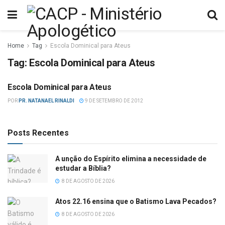
Home
Tag
Escola Dominical para Ateus
Tag:
Escola Dominical para Ateus
Escola Dominical para Ateus
ATEÍSMO
POR
PR. NATANAEL RINALDI
9 DE SETEMBRO DE 2012
Posts Recentes
A unção do Espírito elimina a necessidade de
estudar a Bíblia?
8 DE AGOSTO DE 2026
Atos 22.16 ensina que o Batismo Lava Pecados?
8 DE AGOSTO DE 2026