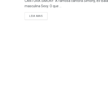
CANTORA SIMONY A famosa cantora Simony, ex-Balão Má
masculina Sexy. O que ...
DETAILS
LEIA MAIS