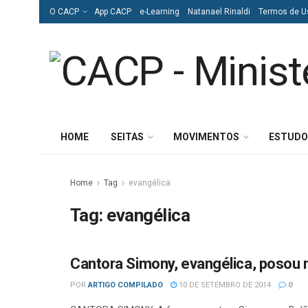
O CACP
App CACP
e-Learning
Natanael Rinaldi
Termos de U
HOME
SEITAS
MOVIMENTOS
ESTUDO
Home
Tag
evangélica
Tag:
evangélica
Cantora Simony, evangélica, posou 
DIVERSOS
POR
ARTIGO COMPILADO
10 DE SETEMBRO DE 2014
0