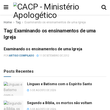
Home
Tag
Examinando os ensinamentos de uma Igreja
Tag:
Examinando os ensinamentos de uma
Igreja
Examinando os ensinamentos de uma Igreja
DIVERSOS
POR
ARTIGO COMPILADO
11 DE SETEMBRO DE 2012
Posts Recentes
Línguas e Batismo com o Espírito Santo
5 DE AGOSTO DE 2026
Segundo a Bíblia, os mortos não voltam
5 DE AGOSTO DE 2026