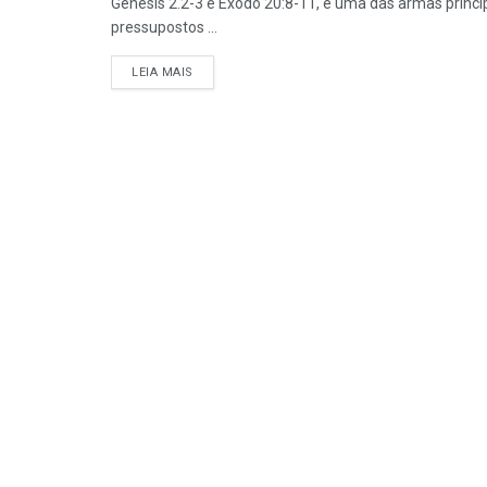
Gênesis 2.2-3 e Êxodo 20:8-11, é uma das armas princip
pressupostos ...
DETAILS
LEIA MAIS