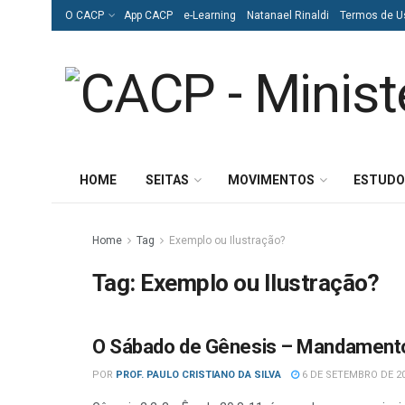
O CACP
App CACP
e-Learning
Natanael Rinaldi
Termos de U
HOME
SEITAS
MOVIMENTOS
ESTUDO
Home
Tag
Exemplo ou Ilustração?
Tag:
Exemplo ou Ilustração?
O Sábado de Gênesis – Mandamento
ADVENTISMO
POR
PROF. PAULO CRISTIANO DA SILVA
6 DE SETEMBRO DE 2