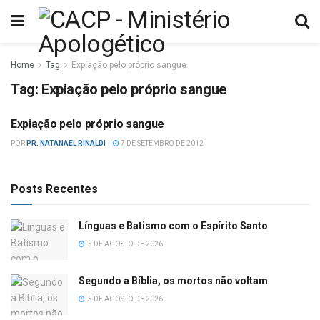
Home
Tag
Expiação pelo próprio sangue
Tag:
Expiação pelo próprio sangue
Expiação pelo próprio sangue
MISCELÂNEA
POR
PR. NATANAEL RINALDI
7 DE SETEMBRO DE 2012
Posts Recentes
Línguas e Batismo com o Espírito Santo
5 DE AGOSTO DE 2026
Segundo a Bíblia, os mortos não voltam
5 DE AGOSTO DE 2026