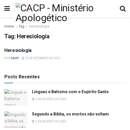
Home
Tag
Heresiologia
Tag:
Heresiologia
Heresiologia
APOLOGIA
POR
CACP
15 DE SETEMBRO DE 2012
Posts Recentes
Línguas e Batismo com o Espírito Santo
5 DE AGOSTO DE 2026
Segundo a Bíblia, os mortos não voltam
5 DE AGOSTO DE 2026