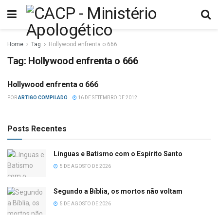
Home
Tag
Hollywood enfrenta o 666
Tag:
Hollywood enfrenta o 666
Hollywood enfrenta o 666
FILMES
POR
ARTIGO COMPILADO
16 DE SETEMBRO DE 2012
Posts Recentes
Línguas e Batismo com o Espírito Santo
5 DE AGOSTO DE 2026
Segundo a Bíblia, os mortos não voltam
5 DE AGOSTO DE 2026