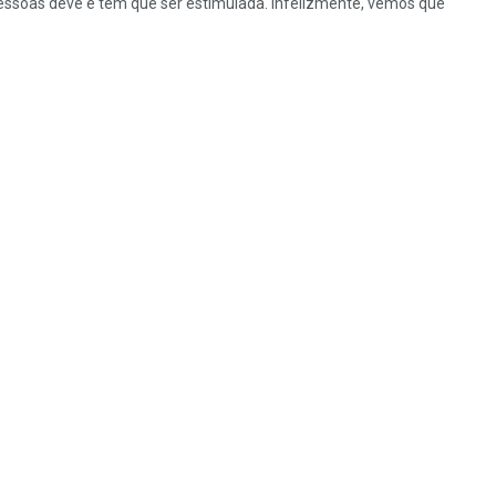
essoas deve e tem que ser estimulada. Infelizmente, vemos que