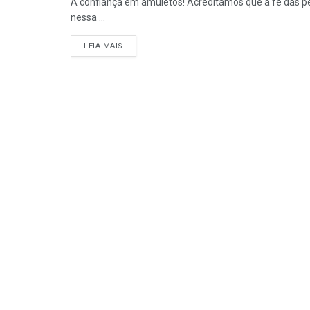
A confiança em amuletos! Acreditamos que a fé das p
nessa ...
DETAILS
LEIA MAIS