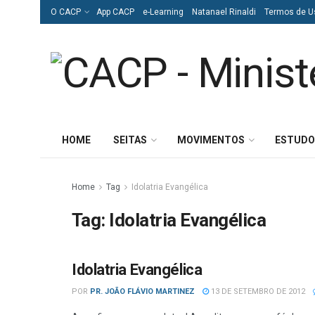
O CACP
App CACP
e-Learning
Natanael Rinaldi
Termos de U
HOME
SEITAS
MOVIMENTOS
ESTUDO
Home
Tag
Idolatria Evangélica
Tag:
Idolatria Evangélica
Idolatria Evangélica
ESTUDOS BÍBLICOS
POR
PR. JOÃO FLÁVIO MARTINEZ
13 DE SETEMBRO DE 2012