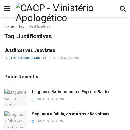
Home
Tag
Justificativas
Tag:
Justificativas
Justificativas Jeovistas
MISCELÂNEA
POR
ARTIGO COMPILADO
6 DE SETEMBRO DE 2012
Posts Recentes
Línguas e Batismo com o Espírito Santo
5 DE AGOSTO DE 2026
Segundo a Bíblia, os mortos não voltam
5 DE AGOSTO DE 2026