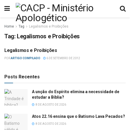
Home
Tag
Legalismos e Proibições
Tag:
Legalismos e Proibições
Legalismos e Proibições
MISCELÂNEA
POR
ARTIGO COMPILADO
6 DE SETEMBRO DE 2012
Posts Recentes
A unção do Espírito elimina a necessidade de
estudar a Bíblia?
8 DE AGOSTO DE 2026
Atos 22.16 ensina que o Batismo Lava Pecados?
8 DE AGOSTO DE 2026