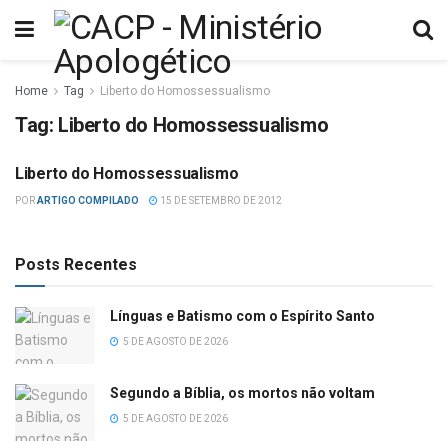
Home
Tag
Liberto do Homossessualismo
Tag:
Liberto do Homossessualismo
Liberto do Homossessualismo
HOMOSSEXUALISMO
POR
ARTIGO COMPILADO
15 DE SETEMBRO DE 2012
Posts Recentes
Línguas e Batismo com o Espírito Santo
5 DE AGOSTO DE 2026
Segundo a Bíblia, os mortos não voltam
5 DE AGOSTO DE 2026