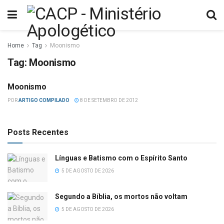
Home
Tag
Moonismo
Tag:
Moonismo
Moonismo
PSEUDOCRISTÃS
POR
ARTIGO COMPILADO
8 DE SETEMBRO DE 2012
Posts Recentes
Línguas e Batismo com o Espírito Santo
5 DE AGOSTO DE 2026
Segundo a Bíblia, os mortos não voltam
5 DE AGOSTO DE 2026