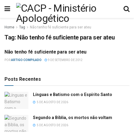
Home
Tag
Não tenho fé suficiente para ser ateu
Tag:
Não tenho fé suficiente para ser ateu
Não tenho fé suficiente para ser ateu
ATEÍSMO
POR
ARTIGO COMPILADO
9 DE SETEMBRO DE 2012
Posts Recentes
Línguas e Batismo com o Espírito Santo
5 DE AGOSTO DE 2026
Segundo a Bíblia, os mortos não voltam
5 DE AGOSTO DE 2026