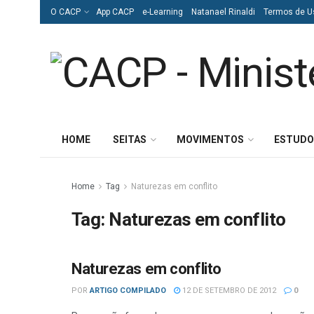
O CACP
App CACP
e-Learning
Natanael Rinaldi
Termos de U
HOME
SEITAS
MOVIMENTOS
ESTUDO
Home
Tag
Naturezas em conflito
Tag:
Naturezas em conflito
Naturezas em conflito
DIVERSOS
POR
ARTIGO COMPILADO
12 DE SETEMBRO DE 2012
0