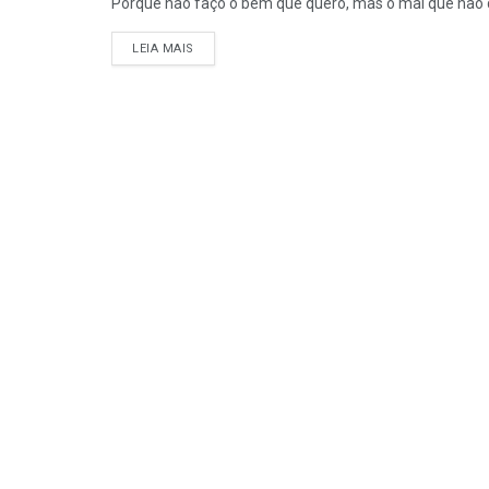
Porque não faço o bem que quero, mas o mal que não qu
DETAILS
LEIA MAIS