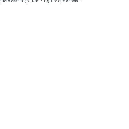
ero esse faço. (Rm. 7.19). Por que depois ...