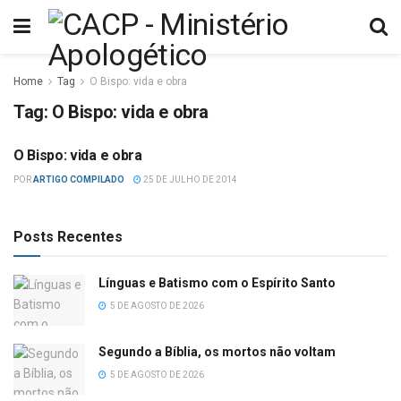
Home
Tag
O Bispo: vida e obra
Tag:
O Bispo: vida e obra
O Bispo: vida e obra
DOUTRINAS
POR
ARTIGO COMPILADO
25 DE JULHO DE 2014
Posts Recentes
Línguas e Batismo com o Espírito Santo
5 DE AGOSTO DE 2026
Segundo a Bíblia, os mortos não voltam
5 DE AGOSTO DE 2026