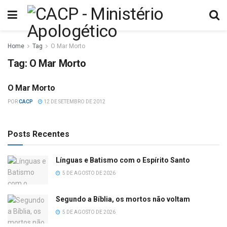
Home
Tag
O Mar Morto
Tag:
O Mar Morto
O Mar Morto
DIVERSOS
POR
CACP
12 DE SETEMBRO DE 2012
Posts Recentes
Línguas e Batismo com o Espírito Santo
5 DE AGOSTO DE 2026
Segundo a Bíblia, os mortos não voltam
5 DE AGOSTO DE 2026