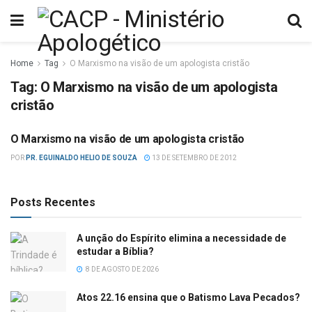
Home
Tag
O Marxismo na visão de um apologista cristão
Tag:
O Marxismo na visão de um apologista
cristão
O Marxismo na visão de um apologista cristão
ESTUDOS BÍBLICOS
POR
PR. EGUINALDO HELIO DE SOUZA
13 DE SETEMBRO DE 2012
Posts Recentes
A unção do Espírito elimina a necessidade de
estudar a Bíblia?
8 DE AGOSTO DE 2026
Atos 22.16 ensina que o Batismo Lava Pecados?