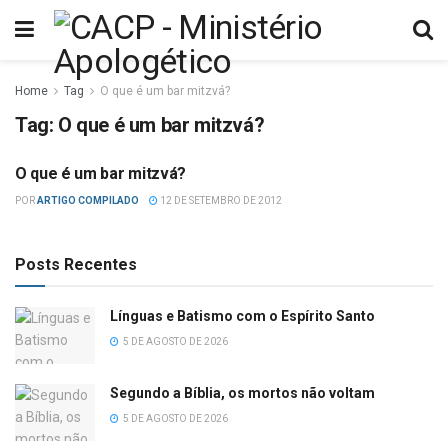
Home
Tag
O que é um bar mitzvá?
Tag:
O que é um bar mitzvá?
O que é um bar mitzvá?
DIVERSOS
POR
ARTIGO COMPILADO
12 DE SETEMBRO DE 2012
Posts Recentes
Línguas e Batismo com o Espírito Santo
5 DE AGOSTO DE 2026
Segundo a Bíblia, os mortos não voltam
5 DE AGOSTO DE 2026