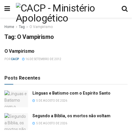
Home
Tag
O Vampirismo
Tag:
O Vampirismo
O Vampirismo
MÍDIA E FÉ
POR
CACP
16 DE SETEMBRO DE 2012
Posts Recentes
Línguas e Batismo com o Espírito Santo
5 DE AGOSTO DE 2026
Segundo a Bíblia, os mortos não voltam
5 DE AGOSTO DE 2026