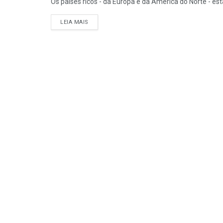
Os países ricos - da Europa e da América do Norte - est
DETAILS
LEIA MAIS