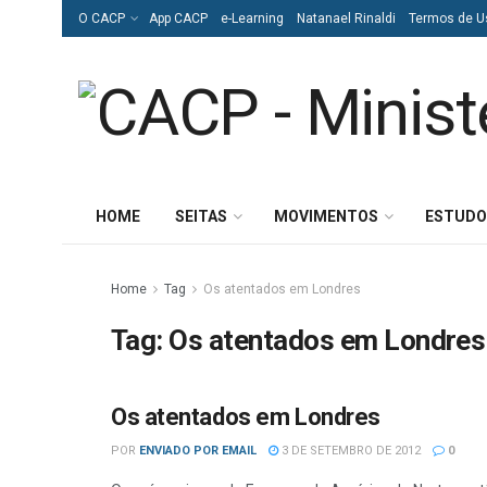
O CACP
App CACP
e-Learning
Natanael Rinaldi
Termos de U
HOME
SEITAS
MOVIMENTOS
ESTUDO
Home
Tag
Os atentados em Londres
Tag:
Os atentados em Londres
Os atentados em Londres
ISLAMISMO
POR
ENVIADO POR EMAIL
3 DE SETEMBRO DE 2012
0