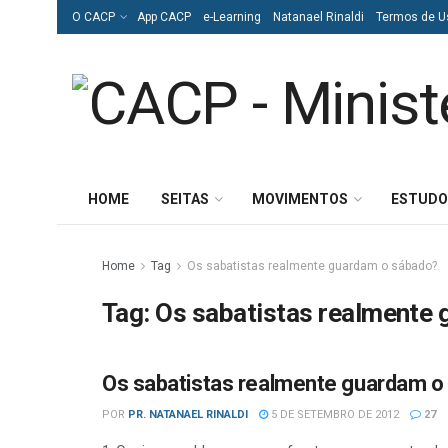
O CACP
App CACP
e-Learning
Natanael Rinaldi
Termos de U
HOME
SEITAS
MOVIMENTOS
ESTUDO
Home
Tag
Os sabatistas realmente guardam o sábado?
Tag:
Os sabatistas realmente
Os sabatistas realmente guardam o
ADVENTISMO
POR
PR. NATANAEL RINALDI
5 DE SETEMBRO DE 2012
27