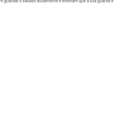
em guardar o sábado atualmente e ensinam que a sua guarda é