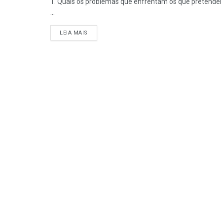
1. Quais os problemas que enfrentam os que pretend
...
DETAILS
LEIA MAIS