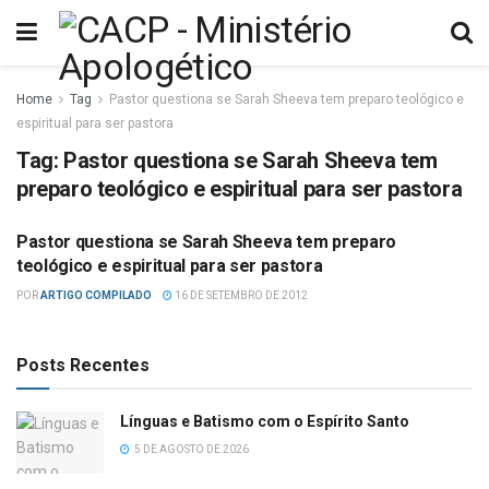
Home
Tag
Pastor questiona se Sarah Sheeva tem preparo teológico e
espiritual para ser pastora
Tag:
Pastor questiona se Sarah Sheeva tem
preparo teológico e espiritual para ser pastora
Pastor questiona se Sarah Sheeva tem preparo
DIVERSOS
teológico e espiritual para ser pastora
POR
ARTIGO COMPILADO
16 DE SETEMBRO DE 2012
Posts Recentes
Línguas e Batismo com o Espírito Santo
5 DE AGOSTO DE 2026