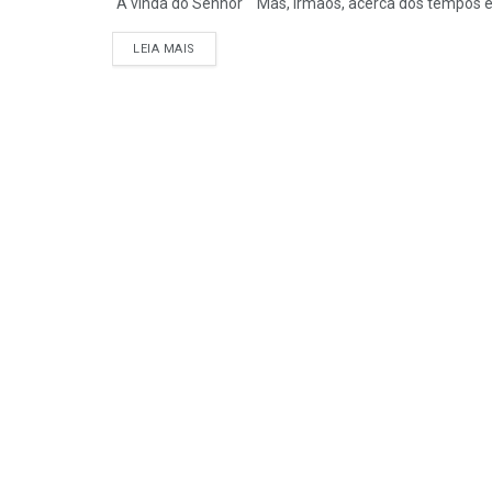
“A vinda do Senhor" "Mas, irmãos, acerca dos tempos e 
DETAILS
LEIA MAIS