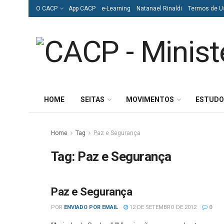
O CACP
App CACP
e-Learning
Natanael Rinaldi
Termos de U
HOME
SEITAS
MOVIMENTOS
ESTUDO
Home
Tag
Paz e Segurança
Tag:
Paz e Segurança
Paz e Segurança
DIVERSOS
POR
ENVIADO POR EMAIL
12 DE SETEMBRO DE 2012
0