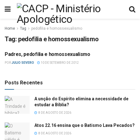
Home
Tag
pedofilia e homossexualismo
Tag:
pedofilia e homossexualismo
Padres, pedofilia e homossexualismo
CATOLICISMO
POR
JULIO SEVERO
10 DE SETEMBRO DE 2012
Posts Recentes
A unção do Espírito elimina a necessidade de
estudar a Bíblia?
8 DE AGOSTO DE 2026
Atos 22.16 ensina que o Batismo Lava Pecados?
8 DE AGOSTO DE 2026