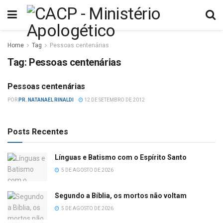
Home
Tag
Pessoas centenárias
Tag:
Pessoas centenárias
Pessoas centenárias
DIVERSOS
POR
PR. NATANAEL RINALDI
12 DE SETEMBRO DE 2012
Posts Recentes
Línguas e Batismo com o Espírito Santo
5 DE AGOSTO DE 2026
Segundo a Bíblia, os mortos não voltam
5 DE AGOSTO DE 2026