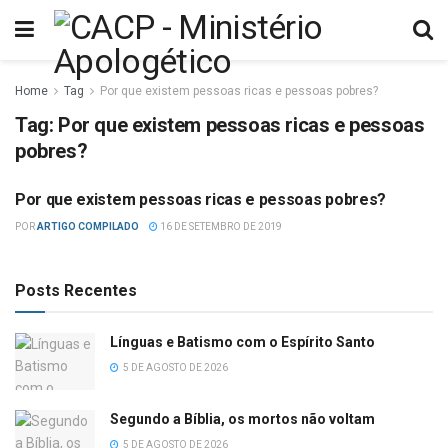
Home
Tag
Por que existem pessoas ricas e pessoas pobres?
Tag:
Por que existem pessoas ricas e pessoas
pobres?
Por que existem pessoas ricas e pessoas pobres?
DIFICULDADES BÍBLICAS
POR
ARTIGO COMPILADO
16 DE SETEMBRO DE 2019
Posts Recentes
Línguas e Batismo com o Espírito Santo
5 DE AGOSTO DE 2026
Segundo a Bíblia, os mortos não voltam
5 DE AGOSTO DE 2026