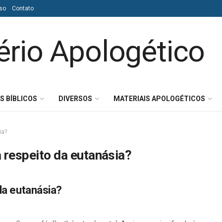
so
Contato
S BÍBLICOS
DIVERSOS
MATERIAIS APOLOGÉTICOS
ia?
a respeito da eutanásia?
 da eutanásia?