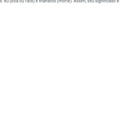
 eu (boa ou fácil) e thánatos (morte). Assim, seu significado é: