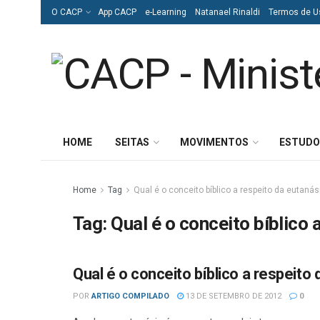
O CACP
App CACP
e-Learning
Natanael Rinaldi
Termos de U
HOME
SEITAS
MOVIMENTOS
ESTUDO
Home
Tag
Qual é o conceito bíblico a respeito da eutanás
Tag:
Qual é o conceito bíblico 
Qual é o conceito bíblico a respeito
ESTUDOS BÍBLICOS
POR
ARTIGO COMPILADO
13 DE SETEMBRO DE 2012
0