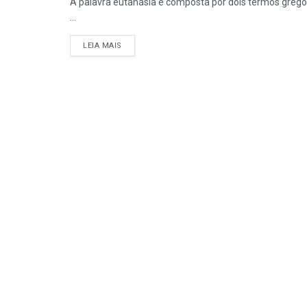
A palavra eutanásia é composta por dois termos gregos:
...
DETAILS
LEIA MAIS