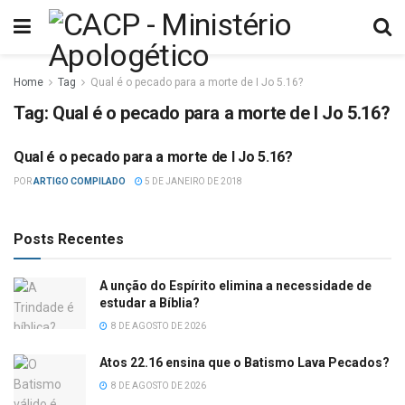
Home
Tag
Qual é o pecado para a morte de I Jo 5.16?
Tag:
Qual é o pecado para a morte de I Jo 5.16?
Qual é o pecado para a morte de I Jo 5.16?
DIFICULDADES BÍBLICAS
POR
ARTIGO COMPILADO
5 DE JANEIRO DE 2018
Posts Recentes
A unção do Espírito elimina a necessidade de
estudar a Bíblia?
8 DE AGOSTO DE 2026
Atos 22.16 ensina que o Batismo Lava Pecados?
8 DE AGOSTO DE 2026