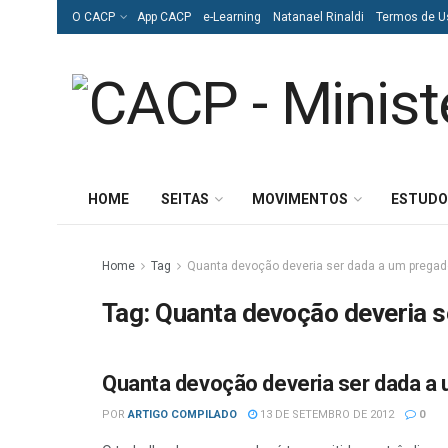
O CACP
App CACP
e-Learning
Natanael Rinaldi
Termos de U
HOME
SEITAS
MOVIMENTOS
ESTUDO
Home
Tag
Quanta devoção deveria ser dada a um pregad
Tag:
Quanta devoção deveria s
Quanta devoção deveria ser dada a
ESTUDOS BÍBLICOS
POR
ARTIGO COMPILADO
13 DE SETEMBRO DE 2012
0