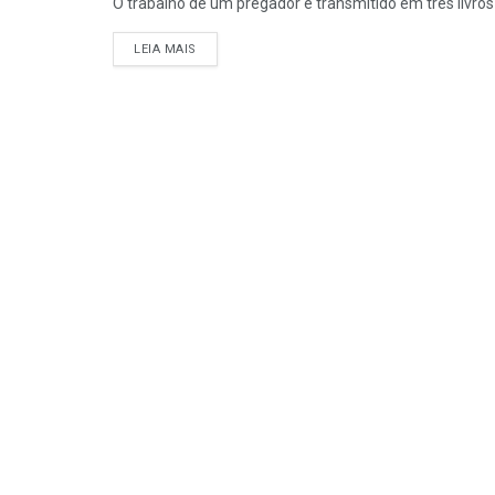
O trabalho de um pregador é transmitido em três livros d
DETAILS
LEIA MAIS