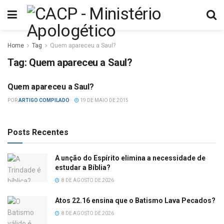
Home
Tag
Quem apareceu a Saul?
Tag:
Quem apareceu a Saul?
Quem apareceu a Saul?
DESTAQUES
POR
ARTIGO COMPILADO
19 DE MAIO DE 2015
Posts Recentes
A unção do Espírito elimina a necessidade de
estudar a Bíblia?
8 DE AGOSTO DE 2026
Atos 22.16 ensina que o Batismo Lava Pecados?
8 DE AGOSTO DE 2026