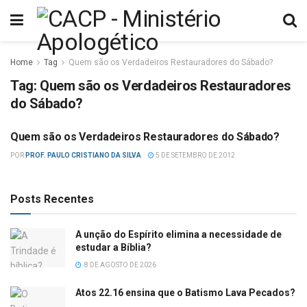
Home
Tag
Quem são os Verdadeiros Restauradores do Sábado?
Tag:
Quem são os Verdadeiros Restauradores
do Sábado?
Quem são os Verdadeiros Restauradores do Sábado?
ADVENTISMO
POR
PROF. PAULO CRISTIANO DA SILVA
5 DE SETEMBRO DE 2012
Posts Recentes
A unção do Espírito elimina a necessidade de
estudar a Bíblia?
8 DE AGOSTO DE 2026
Atos 22.16 ensina que o Batismo Lava Pecados?