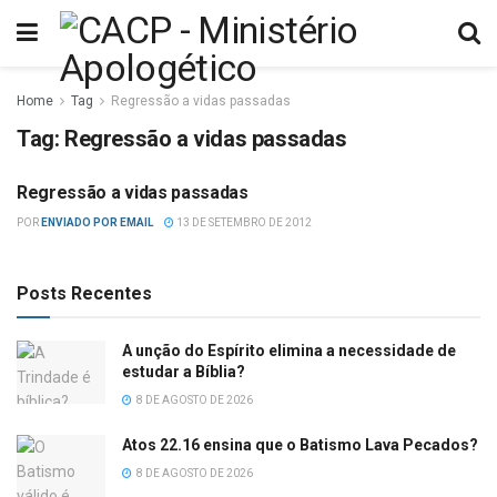
Home
Tag
Regressão a vidas passadas
Tag:
Regressão a vidas passadas
Regressão a vidas passadas
ESTUDOS BÍBLICOS
POR
ENVIADO POR EMAIL
13 DE SETEMBRO DE 2012
Posts Recentes
A unção do Espírito elimina a necessidade de
estudar a Bíblia?
8 DE AGOSTO DE 2026
Atos 22.16 ensina que o Batismo Lava Pecados?
8 DE AGOSTO DE 2026