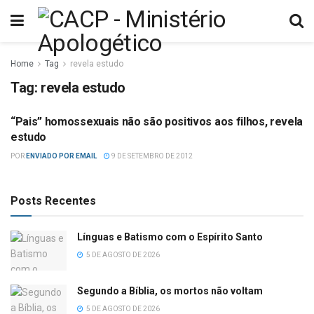
Home
Tag
revela estudo
Tag:
revela estudo
“Pais” homossexuais não são positivos aos filhos, revela
HOMOSSEXUALISMO
estudo
POR
ENVIADO POR EMAIL
9 DE SETEMBRO DE 2012
Posts Recentes
Línguas e Batismo com o Espírito Santo
5 DE AGOSTO DE 2026
Segundo a Bíblia, os mortos não voltam
5 DE AGOSTO DE 2026