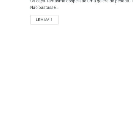
Os caça-fantasma gospel são uma galera da pesada. Ten
Não bastasse ...
DETAILS
LEIA MAIS