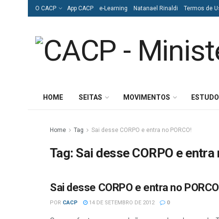
O CACP
App CACP
e-Learning
Natanael Rinaldi
Termos de U
HOME
SEITAS
MOVIMENTOS
ESTUDO
Home
Tag
Sai desse CORPO e entra no PORCO!
Tag:
Sai desse CORPO e entra
Sai desse CORPO e entra no PORCO
ESTUDOS BÍBLICOS
POR
CACP
14 DE SETEMBRO DE 2012
0