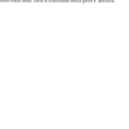
ho medo deles. Sério! A criatividade dessa gente é "absoluta".