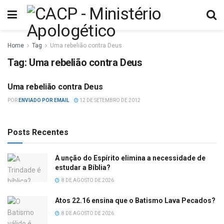
Home
Tag
Uma rebelião contra Deus
Tag:
Uma rebelião contra Deus
Uma rebelião contra Deus
DIVERSOS
POR
ENVIADO POR EMAIL
12 DE SETEMBRO DE 2012
Posts Recentes
A unção do Espírito elimina a necessidade de
estudar a Bíblia?
8 DE AGOSTO DE 2026
Atos 22.16 ensina que o Batismo Lava Pecados?
8 DE AGOSTO DE 2026