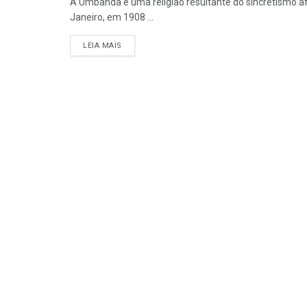
A Umbanda é uma religião resultante do sincretismo afr
Janeiro, em 1908 ...
DETAILS
LEIA MAIS