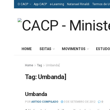
O CACP
App CACP
e-Learning
Natanael Rinaldi
Termos de U
HOME
SEITAS
MOVIMENTOS
ESTUDO
Home
Tag
Umbanda]
Tag:
Umbanda]
Umbanda
BAIXO ESPIRITISMO
POR
ARTIGO COMPILADO
3 DE SETEMBRO DE 2012
0