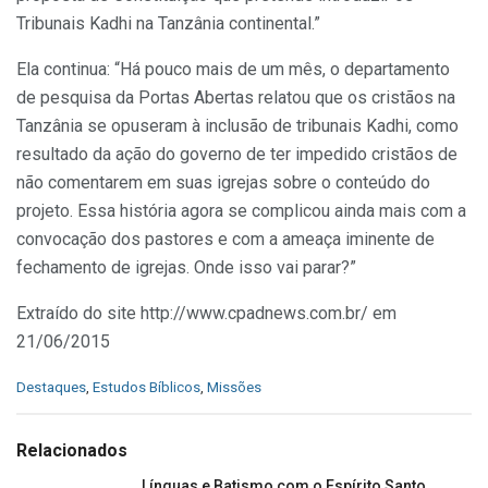
Tribunais Kadhi na Tanzânia continental.”
Ela continua: “Há pouco mais de um mês, o departamento
de pesquisa da Portas Abertas relatou que os cristãos na
Tanzânia se opuseram à inclusão de tribunais Kadhi, como
resultado da ação do governo de ter impedido cristãos de
não comentarem em suas igrejas sobre o conteúdo do
projeto. Essa história agora se complicou ainda mais com a
convocação dos pastores e com a ameaça iminente de
fechamento de igrejas. Onde isso vai parar?”
Extraído do site http://www.cpadnews.com.br/ em
21/06/2015
C
Destaques
,
Estudos Bíblicos
,
Missões
a
t
e
Relacionados
g
o
Línguas e Batismo com o Espírito Santo