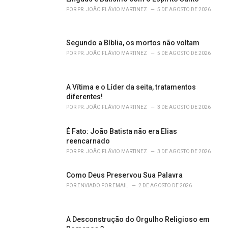
r
POR
PR. JOÃO FLÁVIO MARTINEZ
5 DE AGOSTO DE 2026
i
e
s
Segundo a Bíblia, os mortos não voltam
:
POR
PR. JOÃO FLÁVIO MARTINEZ
5 DE AGOSTO DE 2026
A Vítima e o Líder da seita, tratamentos
diferentes!
POR
PR. JOÃO FLÁVIO MARTINEZ
3 DE AGOSTO DE 2026
É Fato: João Batista não era Elias
reencarnado
POR
PR. JOÃO FLÁVIO MARTINEZ
3 DE AGOSTO DE 2026
Como Deus Preservou Sua Palavra
POR
ENVIADO POR EMAIL
2 DE AGOSTO DE 2026
A Desconstrução do Orgulho Religioso em