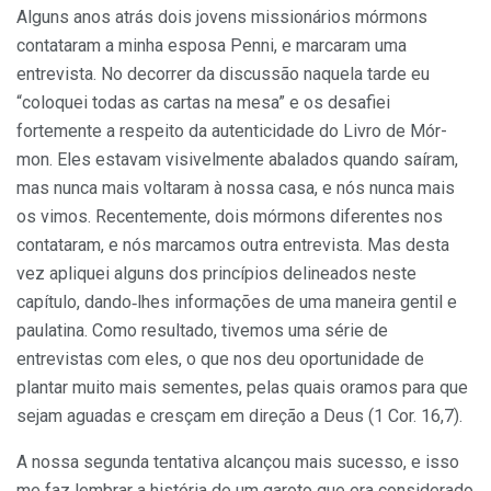
Alguns anos atrás dois jovens missionários mórmons
contataram a minha esposa Penni, e marcaram uma
entrevista. No decorrer da discussão naquela tarde eu
“coloquei todas as cartas na mesa” e os desafiei
fortemente a respeito da autenticidade do Livro de Mór­
mon. Eles estavam visivelmente abalados quando saíram,
mas nunca mais voltaram à nossa casa, e nós nunca mais
os vimos. Recentemente, dois mórmons diferentes nos
contataram, e nós mar­camos outra entrevista. Mas desta
vez apliquei alguns dos prin­cípios delineados neste
capítulo, dando‑lhes informações de uma maneira gentil e
paulatina. Como resultado, tivemos uma série de
entrevistas com eles, o que nos deu oportunidade de
plantar muito mais sementes, pelas quais oramos para que
sejam aguadas e cres­çam em direção a Deus (1 Cor. 16,7).
A nossa segunda tentativa alcançou mais sucesso, e isso
me faz lembrar a história de um garoto que era considerado