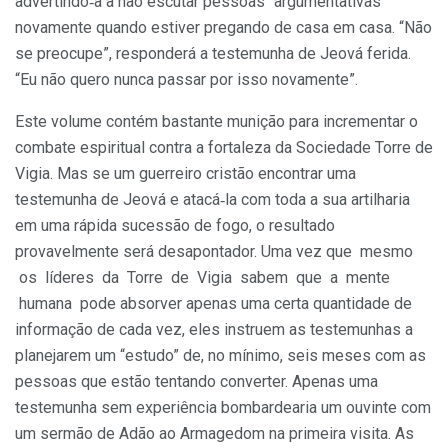
advertindo‑a a não escutar pessoas “argumentativas”
novamente quando estiver pregando de casa em casa. “Não
se preocupe”, responderá a testemunha de Jeová feri­da.
“Eu não quero nunca passar por isso novamente”.
Este volume contém bastante munição para incrementar o
com­bate espiritual contra a fortaleza da Sociedade Torre de
Vigia. Mas se um guerreiro cristão encontrar uma
testemunha de Jeová e atacá‑la com toda a sua artilharia
em uma rápida sucessão de fogo, o resultado
provavelmente será desapontador. Uma vez que mesmo
os líderes da Torre de Vigia sabem que a mente
humana pode absorver apenas uma certa quantidade de
informação de cada vez, eles instruem as testemunhas a
planejarem um “estudo” de, no mínimo, seis meses com as
pessoas que estão tentando converter. Apenas uma
testemunha sem experiência bombardearia um ouvinte com
um sermão de Adão ao Armagedom na primeira visita. As