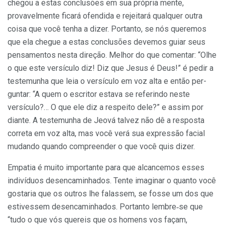
chegou a estas conclusões em sua própria mente,
provavelmen­te ficará ofendida e rejeitará qualquer outra
coisa que você tenha a dizer. Portanto, se nós queremos
que ela chegue a estas conclu­sões devemos guiar seus
pensamentos nesta direção. Melhor do que comentar: “Olhe
o que este versículo diz! Diz que Jesus é Deus!” é pedir a
testemunha que leia o versículo em voz alta e então per­
guntar: “A quem o escritor estava se referindo neste
versículo?… O que ele diz a respeito dele?” e assim por
diante. A testemunha ­de Jeová talvez não dê a resposta
correta em voz alta, mas você verá sua expressão facial
mudando quando compreender o que você quis dizer.
Empatia é muito importante para que alcancemos esses
indivíduos desencaminhados. Tente imaginar o quanto você
gostaria que os outros lhe falassem, se fosse um dos que
estivessem desenca­minhados. Portanto lembre‑se que
“tudo o que vós quereis que os homens vos façam,