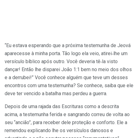
“Eu estava esperando que a próxima testemunha de Jeová
apa­recesse à minha porta. Tão logo ela veio, atirei‑lhe um
versículo bíblico após outro. Você deveria tê‑la visto
dançar! Então lhe disparei João 1:1 bem no meio dos olhos
e a derrubei!” Você co­nhece alguém que teve um desses
encontros com uma testemunha? Se conhece, saiba que ele
deve ter vencido a batalha mas perdeu a guerra.
Depois de uma rajada das Escrituras como a descrita
acima, a testemunha ferida e sangrando correu de volta ao
seu “ancião”, para receber dele proteção e conforto. Ele a
remendou explicando­ lhe os versículos danosos e