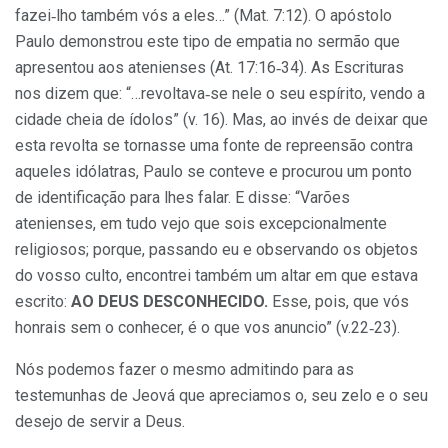
fazei‑lho também vós a eles…” (Mat. 7:12). O apóstolo
Paulo demonstrou este tipo de empatia no sermão que
apresentou aos atenienses (At. 17:16‑34). As Escrituras
nos dizem que: “…revoltava‑se nele o seu espírito, vendo a
cidade cheia de ídolos” (v. 16). Mas, ao invés de deixar que
esta revolta se tor­nasse uma fonte de repreensão contra
aqueles idólatras, Paulo se conteve e procurou um ponto
de identificação para lhes falar. E disse: “Varões
atenienses, em tudo vejo que sois excepcional­mente
religiosos; porque, passando eu e observando os objetos
do vosso culto, encontrei também um altar em que estava
escrito:
AO DEUS DESCONHECIDO.
Esse, pois, que vós
honrais sem o conhecer, é o que vos anuncio” (v.22‑23).
Nós podemos fazer o mesmo admitindo para as
testemunhas de Jeová que apreciamos o, seu zelo e o seu
desejo de servir a Deus.