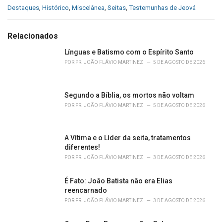
C
Destaques
,
Histórico
,
Miscelânea
,
Seitas
,
Testemunhas de Jeová
a
t
e
Relacionados
g
o
Línguas e Batismo com o Espírito Santo
r
POR
PR. JOÃO FLÁVIO MARTINEZ
5 DE AGOSTO DE 2026
i
e
s
Segundo a Bíblia, os mortos não voltam
:
POR
PR. JOÃO FLÁVIO MARTINEZ
5 DE AGOSTO DE 2026
A Vítima e o Líder da seita, tratamentos
diferentes!
POR
PR. JOÃO FLÁVIO MARTINEZ
3 DE AGOSTO DE 2026
É Fato: João Batista não era Elias
reencarnado
POR
PR. JOÃO FLÁVIO MARTINEZ
3 DE AGOSTO DE 2026