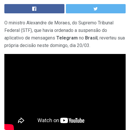
O ministro Alexandre de Moraes, do Supremo Tribunal
Federal (STF), que havia ordenado a suspensão do
aplicativo de mensagens
Telegram
no
Brasil
, reverteu sua
própria decisão neste domingo, dia 20/03.