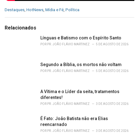
C
Destaques
,
HotNews
,
Mídia e Fé
,
Política
a
t
e
Relacionados
g
o
Línguas e Batismo com o Espírito Santo
r
POR
PR. JOÃO FLÁVIO MARTINEZ
5 DE AGOSTO DE 2026
i
e
s
Segundo a Bíblia, os mortos não voltam
:
POR
PR. JOÃO FLÁVIO MARTINEZ
5 DE AGOSTO DE 2026
A Vítima e o Líder da seita, tratamentos
diferentes!
POR
PR. JOÃO FLÁVIO MARTINEZ
3 DE AGOSTO DE 2026
É Fato: João Batista não era Elias
reencarnado
POR
PR. JOÃO FLÁVIO MARTINEZ
3 DE AGOSTO DE 2026