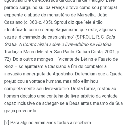
agostiniano e os excessos da doutrina de Pelágio. Este
partido surgiu no sul da França e teve como seu principal
expoente o abade do monastério de Marselha, João
Cassiano (c. 360-c. 435). Sproul diz que “ele é tão
identificado com o semipelagianismo que este, algumas
vezes, é chamado de cassianismo” (SPROUL, R. C.
Sola
Gratia. A Controvérsia sobre o livre-arbítrio na História.
Tradução Mauro Meister. São Paulo: Cultura Cristã, 2001, p.
72). Dois outros monges – Vicente de Lérins e Fausto de
Riez – se ajuntaram a Cassiano a fim de combater a
inovação monergista de Agostinho. Defendiam que a Queda
prejudicou a vontade humana, mas não eliminou
completamente seu livre-arbítrio. Desta forma, restou ao
homem decaído uma centelha de livre-arbítrio da vontade,
capaz inclusive de achegar-se a Deus antes mesmo de Sua
graça preveni-lo.
[2] Para alguns arminianos todos a recebem