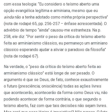
com essa teologia: “Eu considero o teísmo aberto uma
opção evangélica legítima e arminiana, mesmo que eu
ainda
não a tenha adotado como minha própria perspectiva”
(nota de rodapé 65, pp. 256-257 – ênfase acrescentada). O
advérbio de tempo “ainda” causou-me estranheza. Na p.
258, ele diz: “Por sentir o peso da crítica do teísmo aberto
feita ao arminianismo clássico, eu permaneço um arminiano
clássico esperando ajudar a aliviar o paradoxo da filosofia”
(nota de rodapé 67).
Na verdade, o “peso da crítica do teísmo aberto feita ao
arminianismo clássico” está longe de ser pesado. O
argumento é que se Deus, de fato, conhece exaustivamente
o futuro (presciência; onisciência) todas as ações livres
que acontecerão, acontecerão da forma como Deus viu, não
podendo acontecer de forma contrária, o que segundo o
teísmo aberto, faz com que tais decisões não sejam livres.