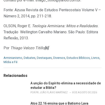
Contato por e-mail: thiago_titillo@yahoo.com.br.
Fonte: Azusa Revista de Estudos Pentecostais Volume V –
Número 2, 2014, pp. 211-218.
OLSON, Roger E.
Teologia Arminiana: Mitos e Realidades
.
Tradução Wellington Carvalho Mariano. São Paulo: Editora
Reflexão, 2013.
Por
Thiago Velozo Titillo
[6]
C
Arminianismo
,
Debates
,
Destaques
,
Diversos
,
Estudos Bíblicos
,
Livros
,
a
Mídia e Fé
t
e
g
Relacionados
o
r
A unção do Espírito elimina a necessidade de
i
estudar a Bíblia?
e
POR
PR. JOÃO FLÁVIO MARTINEZ
8 DE AGOSTO DE 2026
s
:
Atos 22.16 ensina que o Batismo Lava