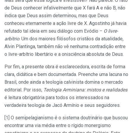
Mas será que essa lógica é irresistível? Não parece. O fato
de Deus conhecer infalivelmente que X fará A e não B, não
indica que Deus assim determinou, mas que Deus
conheceu eternamente a ação livre de X. Agostinho já havia
refutado tal ideia em seu diálogo com Evódio –
O livre-
arbítrio
. Um dos maiores filósofos cristãos da atualidade,
Alvin Plantinga, também não vê nenhuma contradição entre
o livre-arbítrio libertário e a onisciência absoluta de Deus.
Por fim, a presente obra é esclarecedora, escrita de forma
clara, didática e bem documentada. Preenche uma lacuna no
Brasil, onde ainda a teologia calvinista domina o mercado
editorial. Por isso,
Teologia Arminiana: mistos e realidades
é leitura obrigatória para todos os interessados na
verdadeira teologia de Jacó Armínio e seus seguidores.
[1] O semipelagianismo é o sistema doutrinário que buscou
encontrar uma via média entre o rígido monergismo