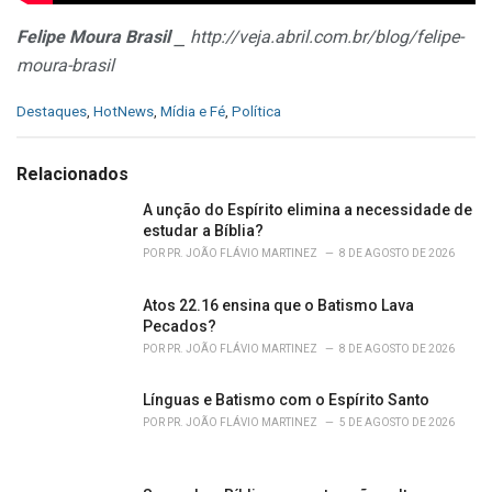
Felipe Moura Brasil
⎯ http://veja.abril.com.br/blog/felipe-
moura-brasil
C
Destaques
,
HotNews
,
Mídia e Fé
,
Política
a
t
e
Relacionados
g
o
A unção do Espírito elimina a necessidade de
r
estudar a Bíblia?
i
POR
PR. JOÃO FLÁVIO MARTINEZ
8 DE AGOSTO DE 2026
e
s
Atos 22.16 ensina que o Batismo Lava
:
Pecados?
POR
PR. JOÃO FLÁVIO MARTINEZ
8 DE AGOSTO DE 2026
Línguas e Batismo com o Espírito Santo
POR
PR. JOÃO FLÁVIO MARTINEZ
5 DE AGOSTO DE 2026