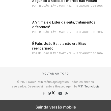
Segundo a Bíblia, os mortos não voltam
POR
PR. JOÃO FLÁVIO MARTINEZ
5 DE AGOSTO DE 2026
A Vítima e o Líder da seita, tratamentos
diferentes!
POR
PR. JOÃO FLÁVIO MARTINEZ
3 DE AGOSTO DE 2026
É Fato: João Batista não era Elias
reencarnado
POR
PR. JOÃO FLÁVIO MARTINEZ
3 DE AGOSTO DE 2026
VOLTAR AO TOPO
© 2022 CACP - Ministério Apologético. Todos os direitos
reservados. Desenvolvimento e Hospedagem by
M31 Tecnologia
.
Sair da versão mobile