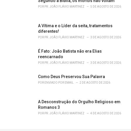
Segundo a Bíblia, os mortos não voltam
:
POR
PR. JOÃO FLÁVIO MARTINEZ
5 DE AGOSTO DE 2026
A Vítima e o Líder da seita, tratamentos
diferentes!
POR
PR. JOÃO FLÁVIO MARTINEZ
3 DE AGOSTO DE 2026
É Fato: João Batista não era Elias
reencarnado
POR
PR. JOÃO FLÁVIO MARTINEZ
3 DE AGOSTO DE 2026
Como Deus Preservou Sua Palavra
POR
ENVIADO POR EMAIL
2 DE AGOSTO DE 2026
A Desconstrução do Orgulho Religioso em
Romanos 3
POR
PR. JOÃO FLÁVIO MARTINEZ
4 DE AGOSTO DE 2026