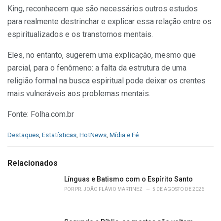
King, reconhecem que são necessários outros estudos
para realmente destrinchar e explicar essa relação entre os
espiritualizados e os transtornos mentais.
Eles, no entanto, sugerem uma explicação, mesmo que
parcial, para o fenômeno: a falta da estrutura de uma
religião formal na busca espiritual pode deixar os crentes
mais vulneráveis aos problemas mentais.
Fonte: Folha.com.br
C
Destaques
,
Estatísticas
,
HotNews
,
Mídia e Fé
a
t
e
Relacionados
g
o
Línguas e Batismo com o Espírito Santo
r
POR
PR. JOÃO FLÁVIO MARTINEZ
5 DE AGOSTO DE 2026
i
e
s