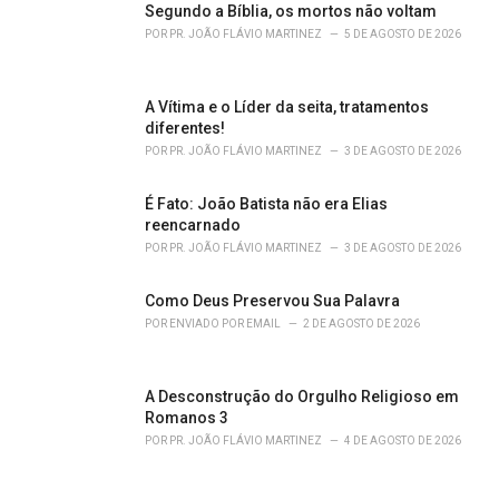
Segundo a Bíblia, os mortos não voltam
:
POR
PR. JOÃO FLÁVIO MARTINEZ
5 DE AGOSTO DE 2026
A Vítima e o Líder da seita, tratamentos
diferentes!
POR
PR. JOÃO FLÁVIO MARTINEZ
3 DE AGOSTO DE 2026
É Fato: João Batista não era Elias
reencarnado
POR
PR. JOÃO FLÁVIO MARTINEZ
3 DE AGOSTO DE 2026
Como Deus Preservou Sua Palavra
POR
ENVIADO POR EMAIL
2 DE AGOSTO DE 2026
A Desconstrução do Orgulho Religioso em
Romanos 3
POR
PR. JOÃO FLÁVIO MARTINEZ
4 DE AGOSTO DE 2026