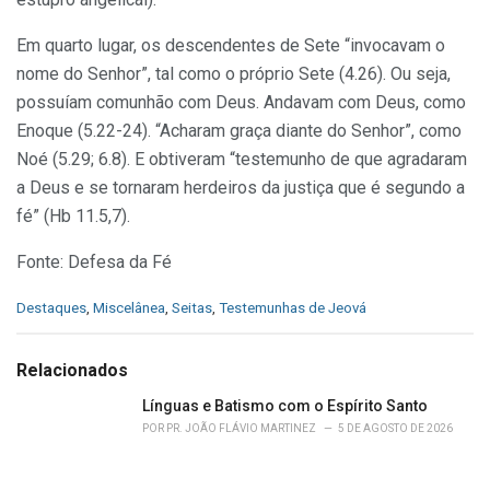
Em quarto lugar, os descendentes de Sete “invocavam o
nome do Senhor”, tal como o próprio Sete (4.26). Ou seja,
possuíam comunhão com Deus. Andavam com Deus, como
Enoque (5.22-24). “Acharam graça diante do Senhor”, como
Noé (5.29; 6.8). E obtiveram “testemunho de que agradaram
a Deus e se tornaram herdeiros da justiça que é segundo a
fé” (Hb 11.5,7).
Fonte: Defesa da Fé
C
Destaques
,
Miscelânea
,
Seitas
,
Testemunhas de Jeová
a
t
e
Relacionados
g
o
Línguas e Batismo com o Espírito Santo
r
POR
PR. JOÃO FLÁVIO MARTINEZ
5 DE AGOSTO DE 2026
i
e
s