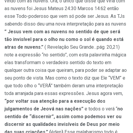
vindo com as nuvens. Ora, o único que disse que viria com
as nuvens foi Jesus Mateus 24:30 Marcos 14:62 então
esse Todo-poderoso que vem só pode ser Jesus. As TJs
sabendo disso deu uma nova interpretação para as nuvens
” Jesus vem com as nuvens no sentido de que será
tão invisível para o olho nu como o sol é quando está
atras de nuvens.”
( Revelação Seu Grande…pág. 20,21)
note a expressão “no sentido”, com esta palavrinha mágica
elas transformam o verdadeiro sentido do texto em
qualquer outra coisa que queiram, para poder se adaptar ao
seu ponto de vista. Mas como o texto diz que Ele “VEM” e
que todo olho o “VERÁ” também deram uma interpretação
toda arranjada para essas expressões. Jesus agora vem,
“por voltar sua atenção para a execução dos
julgamentos de Jeová nas nações”
e todos o verá “
no
sentido de “discernir”, assim como podemos ver ou
discernir as qualidades invisíveis de Deus por meio
das suas criações.” (
éden
)
Esse malabarismo todo é