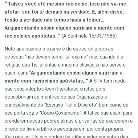
“ Talvez você até mesmo raciocine: Isso não vai me
afetar; sou forte demais na verdade. E, além disso,
tendo a verdade não temos nada a temer…
Argumentando assim alguns nutriram a mente com
raciocínios apostatas…”
(A Sentinela 15/03/1986)
Note que quando o exame é de outras religiões as
pessoas “não devem temer tal exame” mas quando é a
religião das Tjs, aí então o mesmo chavão já não serve e
saem com: “
Argumentando assim alguns nutriram a
mente com raciocínios apóstatas…”
A STV tem medo
que seus adeptos lêem literaturas cristãs pois
descobririam as mentiras de sua Organização e
principalmente do “Escravo Fiel e Discreto” bem como de
seu porta voz o “Corpo Governante”. A tática que usam para
prenderem essas pobres almas é priva-las de exercerem o
direito de livre arbítrio e pesquisarem por conta própria.
Veja que as TJs não podem ter idéias independentes das