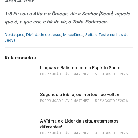
APOCALIPSE
1:8 Eu sou o Alfa e o Ômega, diz o Senhor [Deus], aquele
que é, e que
era, e há de vir, o Todo-Poderoso.
C
Destaques
,
Divindade de Jesus
,
Miscelânea
,
Seitas
,
Testemunhas de
a
Jeová
t
e
g
Relacionados
o
r
Línguas e Batismo com o Espírito Santo
i
POR
PR. JOÃO FLÁVIO MARTINEZ
5 DE AGOSTO DE 2026
e
s
:
Segundo a Bíblia, os mortos não voltam
POR
PR. JOÃO FLÁVIO MARTINEZ
5 DE AGOSTO DE 2026
A Vítima e o Líder da seita, tratamentos
diferentes!
POR
PR. JOÃO FLÁVIO MARTINEZ
3 DE AGOSTO DE 2026