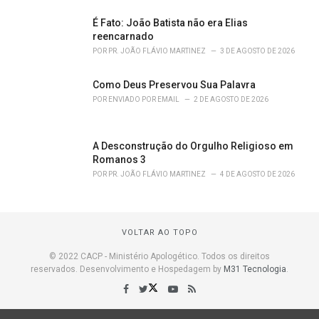
É Fato: João Batista não era Elias
reencarnado
POR
PR. JOÃO FLÁVIO MARTINEZ
3 DE AGOSTO DE 2026
Como Deus Preservou Sua Palavra
POR
ENVIADO POR EMAIL
2 DE AGOSTO DE 2026
A Desconstrução do Orgulho Religioso em
Romanos 3
POR
PR. JOÃO FLÁVIO MARTINEZ
4 DE AGOSTO DE 2026
VOLTAR AO TOPO
© 2022 CACP - Ministério Apologético. Todos os direitos
reservados. Desenvolvimento e Hospedagem by
M31 Tecnologia
.