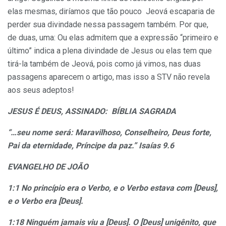
elas mesmas, diríamos que tão pouco Jeová escaparia de
perder sua divindade nessa passagem também. Por que,
de duas, uma: Ou elas admitem que a expressão “primeiro e
último” indica a plena divindade de Jesus ou elas tem que
tirá-la também de Jeová, pois como já vimos, nas duas
passagens aparecem o artigo, mas isso a STV não revela
aos seus adeptos!
JESUS É DEUS, ASSINADO: BÍBLIA SAGRADA
“…seu nome será: Maravilhoso, Conselheiro, Deus forte,
Pai da eternidade, Príncipe da paz.” Isaías 9.6
EVANGELHO DE JOÃO
1:1 No princípio era o Verbo, e o Verbo estava com [Deus],
e o Verbo era [Deus].
1:18 Ninguém jamais viu a [Deus]. O [Deus] unigênito, que