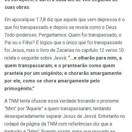
suas obras
.
Em apocalipse 1:7,8 diz que aquele que vem depressa é o
que foi transpassado e depois se revela como o Deus
Todo-poderoso. Perguntamos: Quem foi transpassado, o
Pai ou o Filho? É lógico que o único que foi transpassado
foi Jesus, mas o livro de Zacarias no capítulo 12 verso 10
relata o seguinte sobre Jeová:
“…e olharão para mim, a
quem transpassaram; e o prantearão como quem
pranteia por um unigênito; e chorarão amargamente
por ele, como se chora amargamente pelo
primogênito.”
A TNM tenta ofuscar essa verdade trocando o pronome
“Mim” por “Aquele” a quem transpassaram, tentando
desesperadamente separar Jesus de Jeová. Entretanto no
rodapé da página da TNM com referências diz que a
tradução é “Mim”, ficando assim, mais que provado as