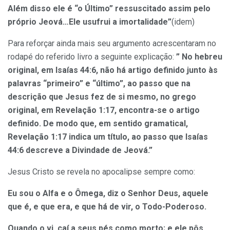
Além disso ele é “o Último” ressuscitado assim pelo
próprio Jeová…Ele usufrui a imortalidade”
(idem)
Para reforçar ainda mais seu argumento acrescentaram no
rodapé do referido livro a seguinte explicação:
” No hebreu
original, em Isaías 44:6, não há artigo definido junto às
palavras “primeiro” e “último”, ao passo que na
descrição que Jesus fez de si mesmo, no grego
original, em Revelação 1:17, encontra-se o artigo
definido. De modo que, em sentido gramatical,
Revelação 1:17 indica um título, ao passo que Isaías
44:6 descreve a Divindade de Jeová.”
Jesus Cristo se revela no apocalipse sempre como:
Eu sou o Alfa e o Ômega, diz o Senhor Deus, aquele
que é, e que era, e que há de vir, o Todo-Poderoso.
Quando o vi, caí a seus pés como morto; e ele pôs