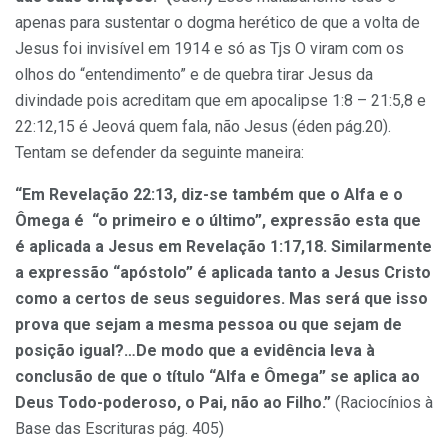
apenas para sustentar o dogma herético de que a volta de
Jesus foi invisível em 1914 e só as Tjs O viram com os
olhos do “entendimento” e de quebra tirar Jesus da
divindade pois acreditam que em apocalipse 1:8 – 21:5,8 e
22:12,15 é Jeová quem fala, não Jesus (éden pág.20).
Tentam se defender da seguinte maneira:
“Em Revelação 22:13, diz-se também que o Alfa e o
Ômega é “o primeiro e o último”, expressão esta que
é aplicada a Jesus em Revelação 1:17,18. Similarmente
a expressão “apóstolo” é aplicada tanto a Jesus Cristo
como a certos de seus seguidores. Mas será que isso
prova que sejam a mesma pessoa ou que sejam de
posição igual?…De modo que a evidência leva à
conclusão de que o título “Alfa e Ômega” se aplica ao
Deus Todo-poderoso, o Pai, não ao Filho.”
(Raciocínios à
Base das Escrituras pág. 405)