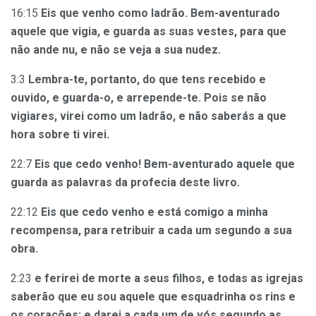
16:15
Eis que venho como ladrão. Bem-aventurado
aquele que vigia, e guarda as suas vestes, para que
não ande nu, e não se veja a sua nudez.
3:3
Lembra-te, portanto, do que tens recebido e
ouvido, e guarda-o, e arrepende-te. Pois se não
vigiares, virei como um ladrão, e não saberás a que
hora sobre ti virei.
22:7
Eis que cedo venho! Bem-aventurado aquele que
guarda as palavras da profecia deste livro.
22:12
Eis que cedo venho e está comigo a minha
recompensa, para retribuir a cada um segundo a sua
obra.
2:23
e ferirei de morte a seus filhos, e todas as igrejas
saberão que eu sou aquele que esquadrinha os rins e
os corações; e darei a cada um de vós segundo as