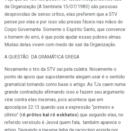
da Organização (A Sentinela 15/07/1983) são pessoas
desprovidas de senso crítico, elas preferem que a STV
pense por elas e por isso são presas fáceis nas mãos do
Corpo Governante. Somente o Espírito Santo, que convence
o homem do erro, é que pode ajudar essas pobres almas.
Muitas delas vivem com medo de sair da Organização.
A QUESTÃO DA GRAMÁTICA GREGA
Novamente o tiro da STV sai pela culatra. Novamente o
ponto de apoio que supostamente alegam usar é o sentido
gramatical tomando como base o artigo. As TJs caem numa
grande contradição afirmando isso e fazem seu argumento
virar contra elas mesmas, pois acontece que em
apocalipse 22:13 quando usa a expressão “primeiro e
último” (r
ó
prótos kaì ró eskhatos
) que segundo elas, no
referido versículo é Jeová quem fala, também aparece o
artigo. Seguindo a mesma linha de raciocínio erigida por