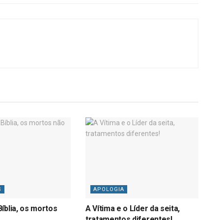
S
APOLOGIA
íblia, os mortos
A Vítima e o Líder da seita,
tratamentos diferentes!