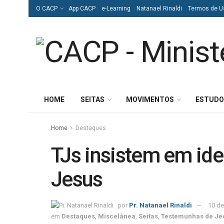
O CACP
App CACP
e-Learning
Natanael Rinaldi
Termos de U
HOME
SEITAS
MOVIMENTOS
ESTUDO
Home
Destaques
TJs insistem em ide
Jesus
por
Pr. Natanael Rinaldi
10 de
em
Destaques
,
Miscelânea
,
Seitas
,
Testemunhas de Je