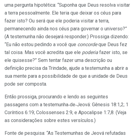
uma pergunta hipotética: “Suponha que Deus resolva visitar
a terra pessoalmente. Ele teria que deixar os céus para
fazer isto? Ou será que ele poderia visitar a terra,
permanecendo ainda nos céus para governar o universo?”
(A testemunha não desejará responder.) Prossiga dizendo:
“Eu não estou pedindo a você que
concorde
que Deus fez
tal coisa. Mas você acredita que ele
poderia
fazer isto, se
ele quisesse?” Sem tentar fazer uma descrição ou
definição precisa da Trindade, ajude a testemunha a abrir a
sua mente para a possi­bilidade de que a unidade de Deus
pode ser composta.
Então prossiga, procurando e lendo as seguintes
passagens com a testemunha‑de‑Jeová: Gênesis 18:1,2; 1
Coríntios 6:19; Colos­senses 2:9; e Apocalipse 1:7,8. (Veja
as considerações sobre estes versículos.)
Fonte de pesquisa: “As Testemunhas de Jeová refutadas