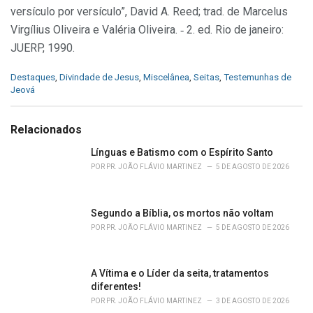
versículo por versículo”, David A. Reed; trad. de Marcelus
Virgílius Oliveira e Valéria Oliveira. ‑ 2. ed. Rio de janeiro:
JUERP, 1990.
C
Destaques
,
Divindade de Jesus
,
Miscelânea
,
Seitas
,
Testemunhas de
a
Jeová
t
e
g
Relacionados
o
r
Línguas e Batismo com o Espírito Santo
i
POR
PR. JOÃO FLÁVIO MARTINEZ
5 DE AGOSTO DE 2026
e
s
:
Segundo a Bíblia, os mortos não voltam
POR
PR. JOÃO FLÁVIO MARTINEZ
5 DE AGOSTO DE 2026
A Vítima e o Líder da seita, tratamentos
diferentes!
POR
PR. JOÃO FLÁVIO MARTINEZ
3 DE AGOSTO DE 2026