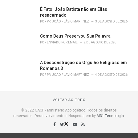
É Fato: João Batista não era Elias
reencarnado
POR
PR. JOÃO FLÁVIO MARTINEZ
3 DE AGOSTO DE 2026
Como Deus Preservou Sua Palavra
POR
ENVIADO POR EMAIL
2 DE AGOSTO DE 2026
A Desconstrução do Orgulho Religioso em
Romanos 3
POR
PR. JOÃO FLÁVIO MARTINEZ
4 DE AGOSTO DE 2026
VOLTAR AO TOPO
© 2022 CACP - Ministério Apologético. Todos os direitos
reservados. Desenvolvimento e Hospedagem by
M31 Tecnologia
.